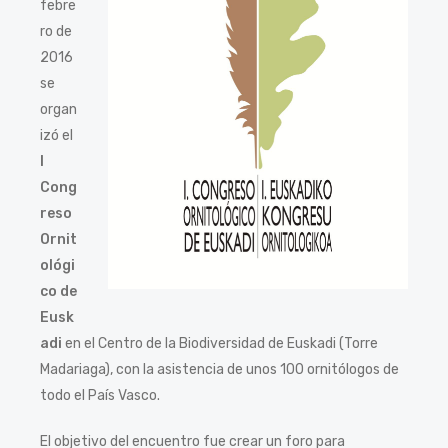
febre
ro de
2016
se
organ
izó el
I
Cong
reso
Ornit
ológi
co de
Eusk
adi
en el Centro de la Biodiversidad de Euskadi (Torre
Madariaga), con la asistencia de unos 100 ornitólogos de
todo el País Vasco.
El objetivo del encuentro fue crear un foro para