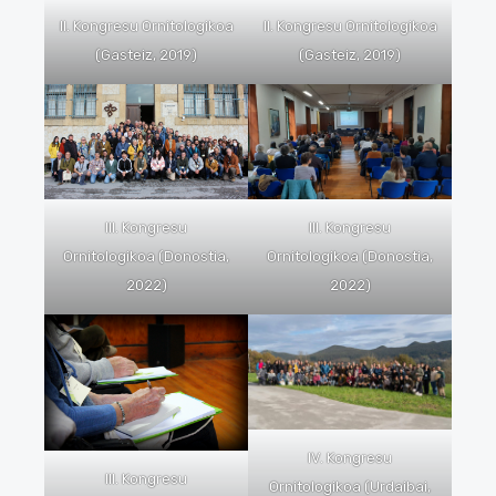
II. Kongresu Ornitologikoa
II. Kongresu Ornitologikoa
(Gasteiz, 2019)
(Gasteiz, 2019)
III. Kongresu
III. Kongresu
Ornitologikoa (Donostia,
Ornitologikoa (Donostia,
2022)
2022)
IV. Kongresu
III. Kongresu
Ornitologikoa (Urdaibai,