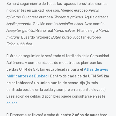
Se hará seguimiento de todas las rapaces forestales diurnas
nidificantes en Euskadi, que son: Abejero europeo
Pernis
apivorus
, Culebrera europea
Circaetus gallicus
, Aguila calzada
Aquila pennata
, Gavilán común
Accipiter nisus
, Azor común
Accipiter gentilis
, Milano real
Milvus milvus
, Milano negro
Milvus
migrans
, Busardo ratonero
Buteo buteo
, Alcotán europeo
Falco subbuteo
.
El área de seguimiento será todo el territorio de la Comunidad
Autónoma y como unidades de muestreo se plantean
las
celdas UTM de 5×5 km establecidas para el
Atlas de aves
nidificantes de Euskadi
. Dentro de
cada celda UTM 5×5 km
se establecerá un único punto de censo
, fijo (lo más
centrado posible en la celda y siempre en un punto elevado).
La relación de celdas disponibles puede consultarse en este
enlace
.
El Programa se llevará a cabo
durante 2 años de muestreo