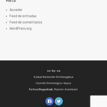
Meta
Acceder
Feed de entradas
Feed de comentarios
WordPress.org
cc-by-sa
Euskal Batzorde Ornitologikoa
Comité Ornitológico Vasco
Fotos/Argazkiak:
Ramón Arambarri.