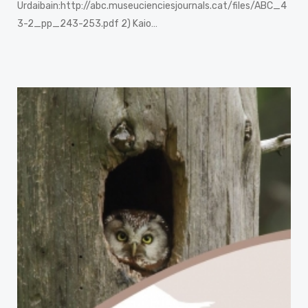
Urdaibain:http://abc.museucienciesjournals.cat/files/ABC_4
3-2_pp_243-253.pdf 2) Kaio…