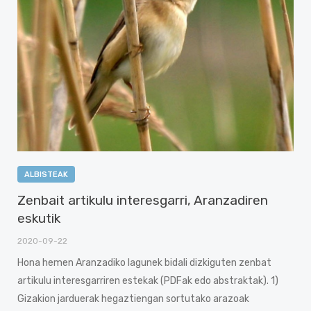
ALBISTEAK
Zenbait artikulu interesgarri, Aranzadiren
eskutik
2020-09-22
Hona hemen Aranzadiko lagunek bidali dizkiguten zenbat
artikulu interesgarriren estekak (PDFak edo abstraktak). 1)
Gizakion jarduerak hegaztiengan sortutako arazoak