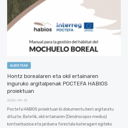
ALBISTEAK
Hontz borealaren eta okil ertainaren
inguruko argitalpenak POCTEFA HABIOS
proiektuan
2020-09-10
Poctefa HABIOS proiektuan bi dokumentu berri argitaratu
dituzte. Batetik, okil ertainaren (Dendrocopos medius)
kontserbazioa eta jarduera forestala bateragarri egiteko