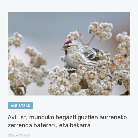
ALBISTEAK
AviList, munduko hegazti guztien aurreneko
zerrenda bateratu eta bakarra
2025-06-26