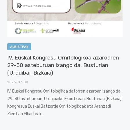
ALBISTEAK
IV. Euskal Kongresu Ornitologikoa azaroaren
29-30 asteburuan izango da, Busturian
(Urdaibai, Bizkaia)
2025-07-08
IV. Euskal Kongresu Ornitologikoa datorren azaroan izango da,
29-30 asteburuan, Urdaibaiko Ekoetxean, Busturian (Bizkaia).
Kongresua Euskal Batzorde Ornitologikoak eta Aranzadi
Zientzia Elkarteak…