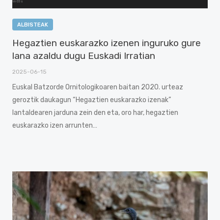
ALBISTEAK
Hegaztien euskarazko izenen inguruko gure
lana azaldu dugu Euskadi Irratian
2025-06-15
Euskal Batzorde Ornitologikoaren baitan 2020. urteaz
geroztik daukagun “Hegaztien euskarazko izenak”
lantaldearen jarduna zein den eta, oro har, hegaztien
euskarazko izen arrunten…