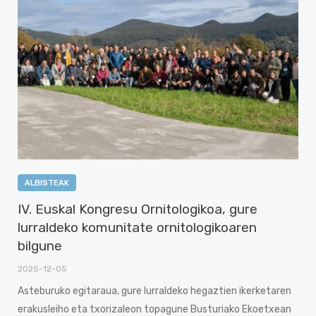
ALBISTEAK
IV. Euskal Kongresu Ornitologikoa, gure
lurraldeko komunitate ornitologikoaren
bilgune
2025-12-05
Asteburuko egitaraua, gure lurraldeko hegaztien ikerketaren
erakusleiho eta txorizaleon topagune Busturiako Ekoetxean