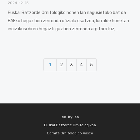
2024-12-15
Euskal Batzorde Ornitologiko honen lan nagusietako bat da
EAEko hegaztien zerrenda ofiziala osatzea, lurralde honetan
inoiz ikusi diren hegazti guztien zerrenda argitaratuz,…
1
2
3
4
5
cc-by-sa
Euskal Batzorde Ornitologikoa
Comité Ornitológico Vasco