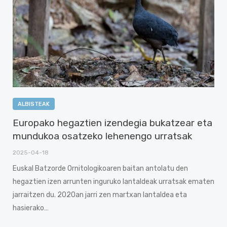
ALBISTEAK
Europako hegaztien izendegia bukatzear eta
mundukoa osatzeko lehenengo urratsak
2025-04-18
Euskal Batzorde Ornitologikoaren baitan antolatu den
hegaztien izen arrunten inguruko lantaldeak urratsak ematen
jarraitzen du. 2020an jarri zen martxan lantaldea eta
hasierako…