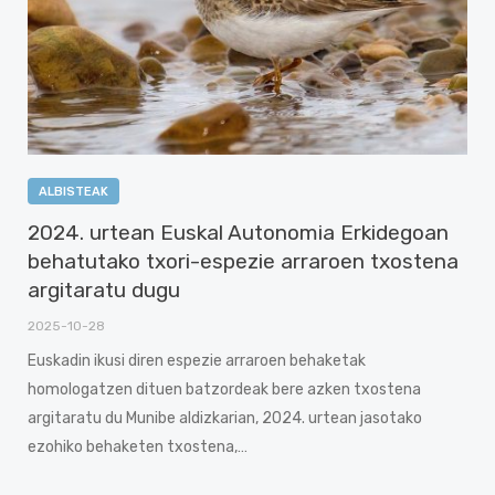
ALBISTEAK
2024. urtean Euskal Autonomia Erkidegoan
behatutako txori-espezie arraroen txostena
argitaratu dugu
2025-10-28
Euskadin ikusi diren espezie arraroen behaketak
homologatzen dituen batzordeak bere azken txostena
argitaratu du Munibe aldizkarian, 2024. urtean jasotako
ezohiko behaketen txostena,…