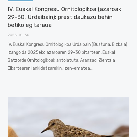
IV. Euskal Kongresu Ornitologikoa (azaroak
29-30, Urdaibain): prest daukazu behin
betiko egitaraua
2025-10-30
IV. Euskal Kongresu Ornitologikoa Urdaibain (Busturia, Bizkaia)
izango da 2025eko azaroaren 29-30 bitartean, Euskal
Batzorde Ornitologikoak antolatuta, Aranzadi Zientzia
Elkartearen lankidetzarekin. Izen-ematea…