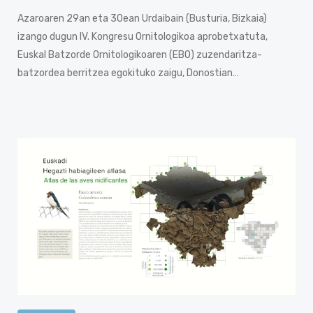
Azaroaren 29an eta 30ean Urdaibain (Busturia, Bizkaia)
izango dugun IV. Kongresu Ornitologikoa aprobetxatuta,
Euskal Batzorde Ornitologikoaren (EBO) zuzendaritza-
batzordea berritzea egokituko zaigu, Donostian…