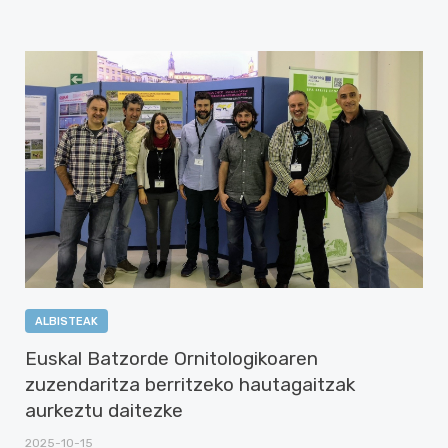
ALBISTEAK
Euskal Batzorde Ornitologikoaren
zuzendaritza berritzeko hautagaitzak
aurkeztu daitezke
2025-10-15