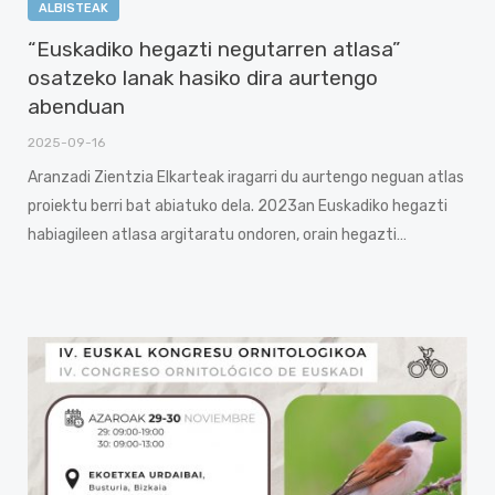
ALBISTEAK
“Euskadiko hegazti negutarren atlasa”
osatzeko lanak hasiko dira aurtengo
abenduan
2025-09-16
Aranzadi Zientzia Elkarteak iragarri du aurtengo neguan atlas
proiektu berri bat abiatuko dela. 2023an Euskadiko hegazti
habiagileen atlasa argitaratu ondoren, orain hegazti…