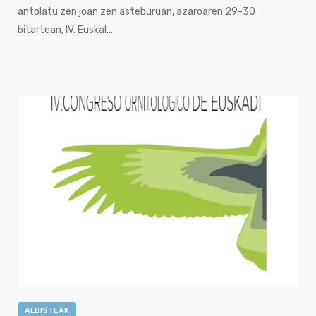
antolatu zen joan zen asteburuan, azaroaren 29-30
bitartean, IV. Euskal…
ALBISTEAK