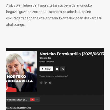
AviList-en lehen bertsioa argitaratu berri da, munduko
hegazti guztien zerrenda taxonomiko adostua, online
eskuragarri dagoena eta edozein txorizalek doan deskargatu
ahal izango…