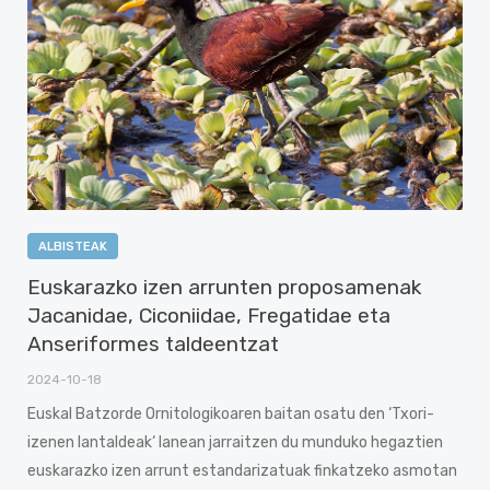
ALBISTEAK
Euskarazko izen arrunten proposamenak
Jacanidae, Ciconiidae, Fregatidae eta
Anseriformes taldeentzat
2024-10-18
Euskal Batzorde Ornitologikoaren baitan osatu den ‘Txori-
izenen lantaldeak‘ lanean jarraitzen du munduko hegaztien
euskarazko izen arrunt estandarizatuak finkatzeko asmotan