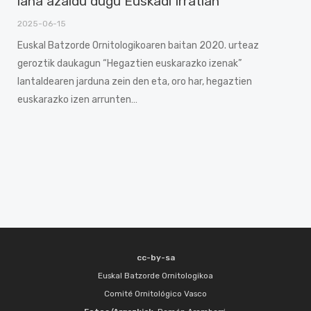
lana azaldu dugu Euskadi Irratian
2025-06-15
Euskal Batzorde Ornitologikoaren baitan 2020. urteaz
geroztik daukagun “Hegaztien euskarazko izenak”
lantaldearen jarduna zein den eta, oro har, hegaztien
euskarazko izen arrunten…
cc-by-sa
Euskal Batzorde Ornitologikoa
Comité Ornitológico Vasco