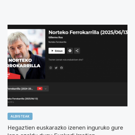
ALBISTEAK
Hegaztien euskarazko izenen inguruko gure