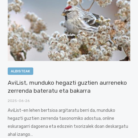
ALBISTEAK
AviList, munduko hegazti guztien aurreneko
zerrenda bateratu eta bakarra
2025-06-26
AviList-en lehen bertsioa argitaratu berri da, munduko
hegazti guztien zerrenda taxonomiko adostua, online
eskuragarri dagoena eta edozein txorizalek doan deskargatu
ahal izango…