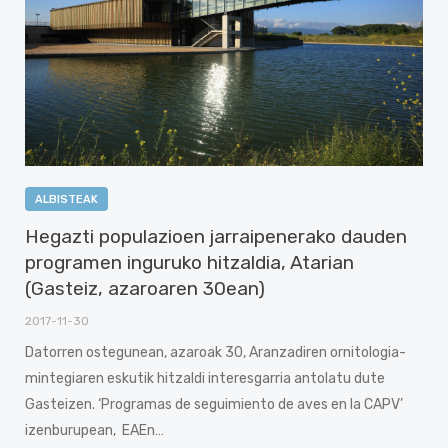
ALBISTEAK
Hegazti populazioen jarraipenerako dauden
programen inguruko hitzaldia, Atarian
(Gasteiz, azaroaren 30ean)
2017-11-30
Datorren ostegunean, azaroak 30, Aranzadiren ornitologia-
mintegiaren eskutik hitzaldi interesgarria antolatu dute
Gasteizen. ‘Programas de seguimiento de aves en la CAPV’
izenburupean, EAEn…