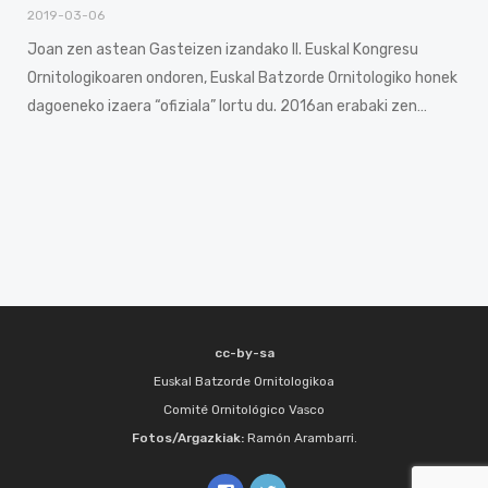
2019-03-06
Joan zen astean Gasteizen izandako II. Euskal Kongresu
Ornitologikoaren ondoren, Euskal Batzorde Ornitologiko honek
dagoeneko izaera “ofiziala” lortu du. 2016an erabaki zen…
cc-by-sa
Euskal Batzorde Ornitologikoa
Comité Ornitológico Vasco
Fotos/Argazkiak:
Ramón Arambarri.