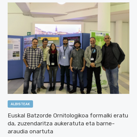
ALBISTEAK
Euskal Batzorde Ornitologikoa formalki eratu
da, zuzendaritza aukeratuta eta barne-
araudia onartuta