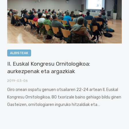
ALBISTEAK
II. Euskal Kongresu Ornitologikoa:
aurkezpenak eta argazkiak
2019-03-06
Giro onean ospatu genuen otsailaren 22-24 artean II. Euskal
Kongresu Ornitologikoa. 80 txorizale baino gehiago bildu ginen
Gasteizen, ornitologiaren inguruko hitzaldiak eta…