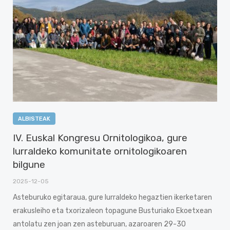
ALBISTEAK
IV. Euskal Kongresu Ornitologikoa, gure
lurraldeko komunitate ornitologikoaren
bilgune
2025-12-05
Asteburuko egitaraua, gure lurraldeko hegaztien ikerketaren
erakusleiho eta txorizaleon topagune Busturiako Ekoetxean
antolatu zen joan zen asteburuan, azaroaren 29-30