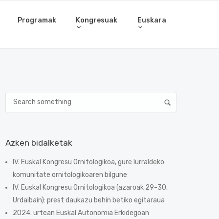
Programak
Kongresuak
Euskara
Azken bidalketak
IV. Euskal Kongresu Ornitologikoa, gure lurraldeko
komunitate ornitologikoaren bilgune
IV. Euskal Kongresu Ornitologikoa (azaroak 29-30,
Urdaibain): prest daukazu behin betiko egitaraua
2024. urtean Euskal Autonomia Erkidegoan