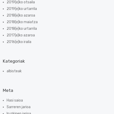
2019(e)ko otsaila
2019(e)ko urtarrila
2018(e)ko azaroa
2018(e)ko maiatza
2018(e)ko urtarrila
2017(e)ko azaroa
2016(e)ko iraila
Kategoriak
albisteak
Meta
Hasi saioa
Sarreren jarioa
Iruzkinen jarioa