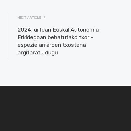
NEXT ARTICLE
2024. urtean Euskal Autonomia
Erkidegoan behatutako txori-
espezie arraroen txostena
argitaratu dugu