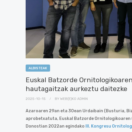
ALBISTEAK
Euskal Batzorde Ornitologikoare
hautagaitzak aurkeztu daitezke
2025-10-15
BY
WEB(E)KO ADMIN
Azaroaren 29an eta 30ean Urdaibain (Busturia, Bi
aprobetxatuta, Euskal Batzorde Ornitologikoaren 
Donostian 2022an egindako
III. Kongresu Ornitolo