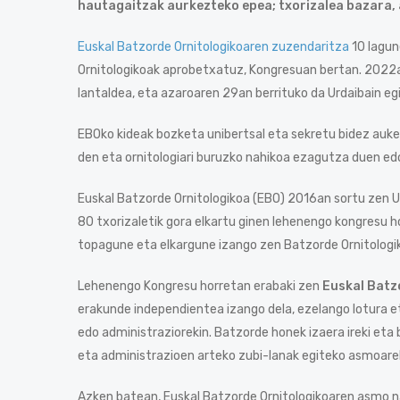
hautagaitzak aurkezteko epea; txorizalea bazara, 
Euskal Batzorde Ornitologikoaren zuzendaritza
10 lagun
Ornitologikoak aprobetxatuz, Kongresuan bertan. 2022
lantaldea, eta azaroaren 29an berrituko da Urdaibain e
EBOko kideak bozketa unibertsal eta sekretu bidez auke
den eta ornitologiari buruzko nahikoa ezagutza duen edo
Euskal Batzorde Ornitologikoa (EBO) 2016an sortu zen U
80 txorizaletik gora elkartu ginen lehenengo kongresu h
topagune eta elkargune izango zen Batzorde Ornitologi
Lehenengo Kongresu horretan erabaki zen
Euskal Batz
erakunde independientea izango dela, ezelango lotura 
edo administraziorekin. Batzorde honek izaera ireki eta
eta administrazioen arteko zubi-lanak egiteko asmoarek
Azken batean, Euskal Batzorde Ornitologikoaren asmo 