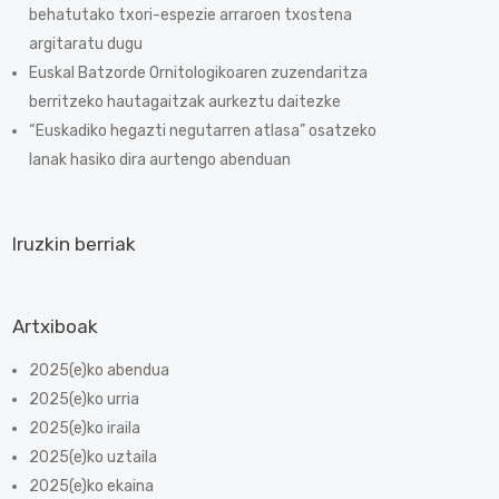
behatutako txori-espezie arraroen txostena
argitaratu dugu
Euskal Batzorde Ornitologikoaren zuzendaritza
berritzeko hautagaitzak aurkeztu daitezke
“Euskadiko hegazti negutarren atlasa” osatzeko
lanak hasiko dira aurtengo abenduan
Iruzkin berriak
Artxiboak
2025(e)ko abendua
2025(e)ko urria
2025(e)ko iraila
2025(e)ko uztaila
2025(e)ko ekaina