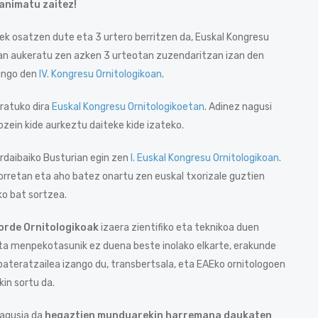
animatu zaitez!
ek osatzen dute eta 3 urtero berritzen da, Euskal Kongresu
an aukeratu zen azken 3 urteotan zuzendaritzan izan den
gingo den
IV. Kongresu Ornitologikoan
.
ratuko dira
Euskal Kongresu Ornitologikoetan
. Adinez nagusi
zein kide aurkeztu daiteke kide izateko.
rdaibaiko Busturian egin zen
I. Euskal Kongresu Ornitologikoan
.
orretan eta aho batez onartu zen euskal txorizale guztien
ko bat sortzea.
orde Ornitologikoak
izaera zientifiko eta teknikoa duen
eta menpekotasunik ez duena beste inolako elkarte, erakunde
 bateratzailea izango du, transbertsala, eta EAEko ornitologoen
in sortu da.
nagusia da
hegaztien munduarekin harremana daukaten