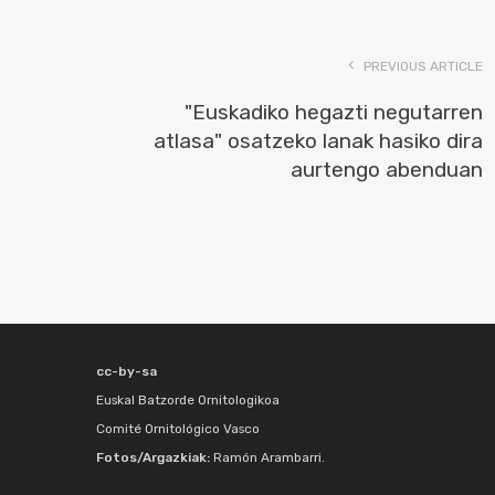
PREVIOUS ARTICLE
"Euskadiko hegazti negutarren
atlasa" osatzeko lanak hasiko dira
aurtengo abenduan
cc-by-sa
Euskal Batzorde Ornitologikoa
Comité Ornitológico Vasco
Fotos/Argazkiak:
Ramón Arambarri.