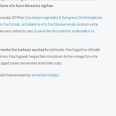
-lana eta koordinazioa egitea
.
araudia 2019an
Gasteizen egindako II. Kongresu Ornitologikoan
en
funtzioak, antolaketa eta funtzionamendu orokorra
eta,
dea ere zehaztu zen,
Euskal Herriko hainbat erakunde eta
renda itxi batean aurkeztu
daitezke. Hautagaitza ofizialki
n asmoa. Hautagaiek hegaztien munduan duten ezagutza eta
agaitzaren zerrendari erantsiko zaio.
urekin harremanetan
email bat bidaliz
.