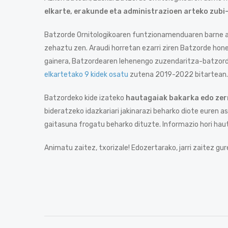
elkarte, erakunde eta administrazioen arteko zubi
Batzorde Ornitologikoaren funtzionamenduaren barne 
zehaztu zen. Araudi horretan ezarri ziren Batzorde hon
gainera, Batzordearen lehenengo zuzendaritza-batzor
elkartetako 9 kidek osatu
zutena 2019-2022 bitartean.
Batzordeko kide izateko
hautagaiak bakarka edo zer
bideratzeko idazkariari jakinarazi beharko diote eure
gaitasuna frogatu beharko dituzte. Informazio hori haut
Animatu zaitez, txorizale! Edozertarako, jarri zaitez g