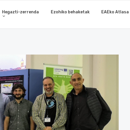
Hegazti-zerrenda
Ezohiko behaketak
EAEko Atlasa