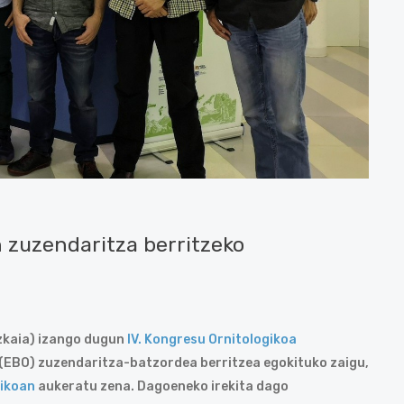
n zuzendaritza berritzeko
zkaia) izango dugun
IV. Kongresu Ornitologikoa
(EBO) zuzendaritza-batzordea berritzea egokituko zaigu,
gikoan
aukeratu zena. Dagoeneko irekita dago