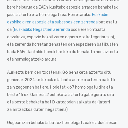
bere helburua da EAEn ikusitako espezie arraroen behaketak
jaso, aztertu eta homologatzea. Horretarako,
Euskadin
ezohiko diren espezie eta subespezieen zerrenda
bat osatu
da (
Euskadiko Hegaztien Zerrenda
osoa ere kontsulta
dezakezu, espezie bakoitzaren egoera eta kategoriarekin),
eta zerrenda horretan zehazten den espezieren bat ikusten
bada EAEn, lantalde honek hartuko du behaketa hori aztertu
eta homologatzeko ardura.
Aurkeztu berri den txostenak
86 behaketa
aztertu ditu,
gehienak 2024. urtekoak eta baita aurreko urteren batetik
zain zegoenen bat ere. Horietatik 67 homologatu dira eta
beste 16 ez. Gainera, 2 behaketa aztertu gabe geratu dira
eta beste behaketa bat D kategorian sailkatu da (jatorri
zalantzazkoa duten hegaztiena).
Gogoan izan behaketa bat ez homologatzeak ez duela esan