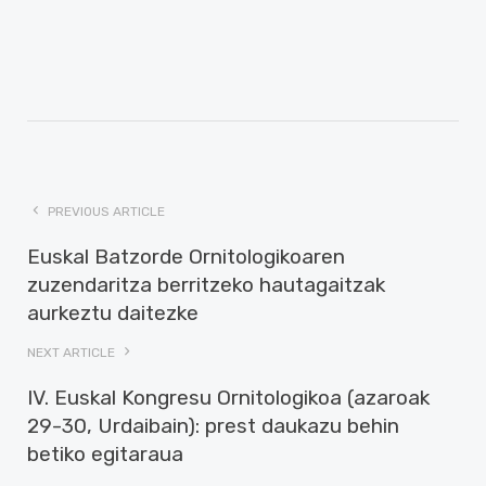
PREVIOUS ARTICLE
Euskal Batzorde Ornitologikoaren
zuzendaritza berritzeko hautagaitzak
aurkeztu daitezke
NEXT ARTICLE
IV. Euskal Kongresu Ornitologikoa (azaroak
29-30, Urdaibain): prest daukazu behin
betiko egitaraua