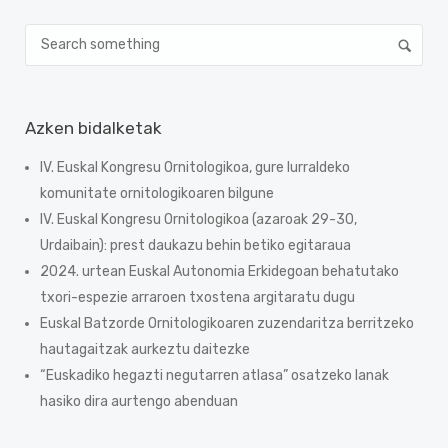
Azken bidalketak
IV. Euskal Kongresu Ornitologikoa, gure lurraldeko
komunitate ornitologikoaren bilgune
IV. Euskal Kongresu Ornitologikoa (azaroak 29-30,
Urdaibain): prest daukazu behin betiko egitaraua
2024. urtean Euskal Autonomia Erkidegoan behatutako
txori-espezie arraroen txostena argitaratu dugu
Euskal Batzorde Ornitologikoaren zuzendaritza berritzeko
hautagaitzak aurkeztu daitezke
“Euskadiko hegazti negutarren atlasa” osatzeko lanak
hasiko dira aurtengo abenduan