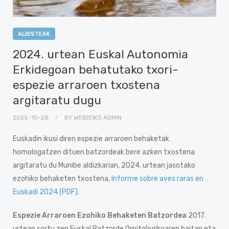
ALBISTEAK
2024. urtean Euskal Autonomia
Erkidegoan behatutako txori-
espezie arraroen txostena
argitaratu dugu
2025-10-28
BY
WEB(E)KO ADMIN
Euskadin ikusi diren espezie arraroen behaketak
homologatzen dituen batzordeak bere azken txostena
argitaratu du Munibe aldizkarian, 2024. urtean jasotako
ezohiko behaketen txostena,
Informe sobre aves raras en
Euskadi 2024 (PDF)
.
Espezie Arraroen Ezohiko Behaketen Batzordea
2017.
urtean sortu zen Euskal Batzorde Ornitologikoaren baitan eta