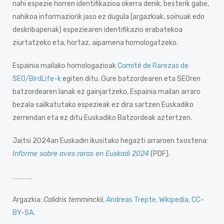
nahi espezie horren identifikazioa okerra denik; besterik gabe,
nahikoa informaziorik jaso ez dugula (argazkiak, soinuak edo
deskribapenak) espeziearen identifikazio erabatekoa
ziurtatzeko eta, hortaz, aipamena homologatzeko.
Espainia mailako homologazioak
Comité de Rarezas de
SEO/BirdLife-k
egiten ditu. Gure batzordearen eta SEOren
batzordearen lanak ez gainjartzeko, Espainia mailan arraro
bezala sailkatutako espezieak ez dira sartzen Euskadiko
zerrendan eta ez ditu Euskadiko Batzordeak aztertzen.
Jaitsi 2024an Euskadin ikusitako hegazti arraroen txostena:
Informe sobre aves raras en Euskadi 2024
(PDF).
………….
Argazkia:
Calidris temminckii
,
Andreas Trepte. Wikipedia, CC-
BY-SA
.