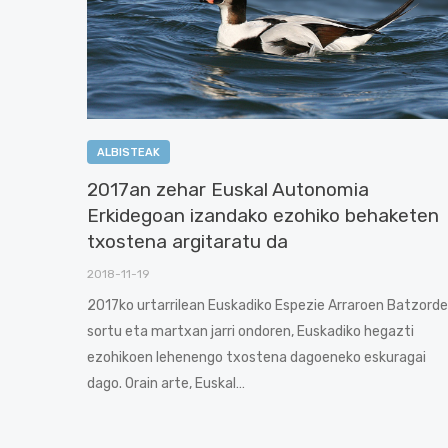
ALBISTEAK
2017an zehar Euskal Autonomia
Erkidegoan izandako ezohiko behaketen
txostena argitaratu da
2018-11-19
2017ko urtarrilean Euskadiko Espezie Arraroen Batzord
sortu eta martxan jarri ondoren, Euskadiko hegazti
ezohikoen lehenengo txostena dagoeneko eskuragai
dago. Orain arte, Euskal…