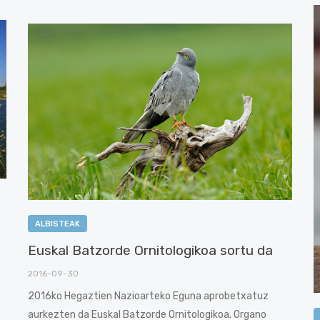
ALBISTEAK
Euskal Batzorde Ornitologikoa sortu da
2016-09-30
2016ko Hegaztien Nazioarteko Eguna aprobetxatuz
aurkezten da Euskal Batzorde Ornitologikoa. Organo