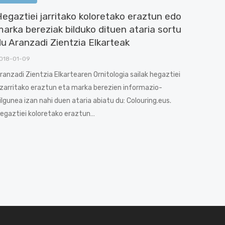
egaztiei jarritako koloretako eraztun edo
arka bereziak bilduko dituen ataria sortu
u Aranzadi Zientzia Elkarteak
018-01-09
ranzadi Zientzia Elkartearen Ornitologia sailak hegaztiei
zarritako eraztun eta marka berezien informazio-
ilgunea izan nahi duen ataria abiatu du: Colouring.eus.
egaztiei koloretako eraztun…