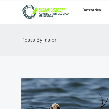
Batzordea
Posts By: asier