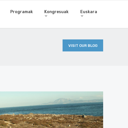
Programak
Kongresuak
Euskara
VISIT OUR BLOG