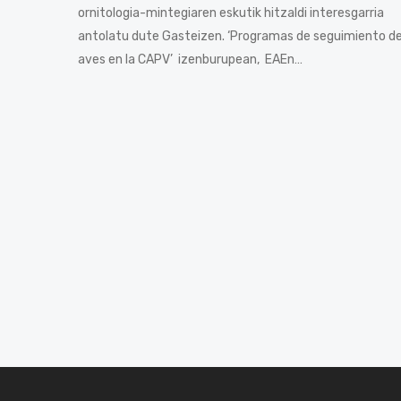
ornitologia-mintegiaren eskutik hitzaldi interesgarria
antolatu dute Gasteizen. ‘Programas de seguimiento d
aves en la CAPV’ izenburupean, EAEn…