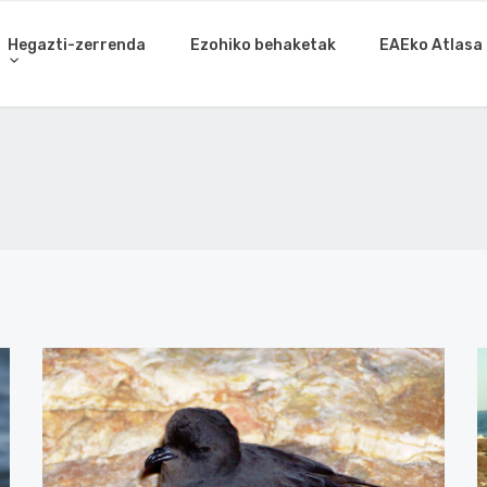
Hegazti-zerrenda
Ezohiko behaketak
EAEko Atlasa