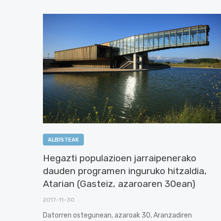
ALBISTEAK
Hegazti populazioen jarraipenerako
dauden programen inguruko hitzaldia,
Atarian (Gasteiz, azaroaren 30ean)
2017-11-30
Datorren ostegunean, azaroak 30, Aranzadiren