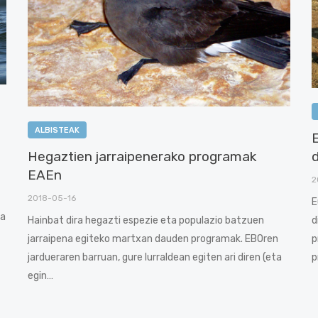
ALBISTEAK
Hegaztien jarraipenerako programak
EAEn
2
2018-05-16
E
ea
Hainbat dira hegazti espezie eta populazio batzuen
d
jarraipena egiteko martxan dauden programak. EBOren
p
jardueraren barruan, gure lurraldean egiten ari diren (eta
p
egin…