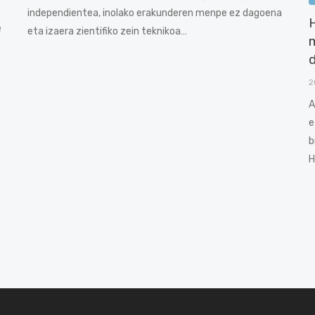
independientea, inolako erakunderen menpe ez dagoena
H
e
eta izaera zientifiko zein teknikoa…
m
d
2
A
e
b
H