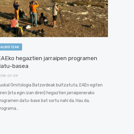
ALBISTEAK
EAEko hegaztien jarraipen programen
datu-basea
018-01-09
uskal Ornitologia Batzordeak bultzatuta, EAEn egiten
iren (eta egin izan diren) hegaztien jarraipenerako
rogramen datu-base bat sortu nahi da. Hau da,
rograma…